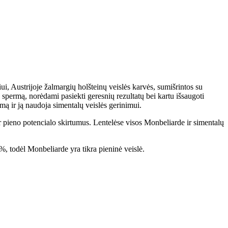
i, Austrijoje žalmargių holšteinų veislės karvės, sumišrintos su
spermą, norėdami pasiekti geresnių rezultatų bei kartu išsaugoti
rmą ir ją naudoja simentalų veislės gerinimui.
ir pieno potencialo skirtumus. Lentelėse visos Monbeliarde ir simentalų
, todėl Monbeliarde yra tikra pieninė veislė.