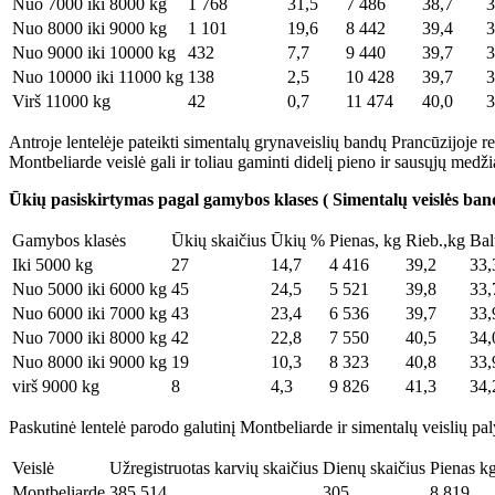
Nuo 7000 iki 8000 kg
1 768
31,5
7 486
38,7
3
Nuo 8000 iki 9000 kg
1 101
19,6
8 442
39,4
3
Nuo 9000 iki 10000 kg
432
7,7
9 440
39,7
3
Nuo 10000 iki 11000 kg
138
2,5
10 428
39,7
3
Virš 11000 kg
42
0,7
11 474
40,0
3
Antroje lentelėje pateikti simentalų grynaveislių bandų Prancūzijoje re
Montbeliarde veislė gali ir toliau gaminti didelį pieno ir sausųjų medži
Ūkių pasiskirtymas pagal gamybos klases
( Simentalų
veislės ban
Gamybos klasės
Ūkių skaičius
Ūkių %
Pienas, kg
Rieb.,kg
Bal
Iki 5000 kg
27
14,7
4 416
39,2
33,
Nuo 5000 iki 6000 kg
45
24,5
5 521
39,8
33,
Nuo 6000 iki 7000 kg
43
23,4
6 536
39,7
33,
Nuo 7000 iki 8000 kg
42
22,8
7 550
40,5
34,
Nuo 8000 iki 9000 kg
19
10,3
8 323
40,8
33,
virš 9000 kg
8
4,3
9 826
41,3
34,
Paskutinė lentelė parodo galutinį Montbeliarde ir simentalų veislių pa
Veislė
Užregistruotas karvių skaičius
Dienų skaičius
Pienas k
Montbeliarde
385 514
305
8 819