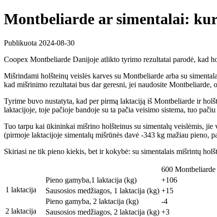
Montbeliarde ar simentalai: kuri
Publikuota 2024-08-30
Coopex Montbeliarde Danijoje atlikto tyrimo rezultatai parodė, kad hol
Mišrindami holšteinų veislės karves su Montbeliarde arba su simentalai
kad mišrinimo rezultatai bus dar geresni, jei naudosite Montbeliarde, 
Tyrime buvo nustatyta, kad per pirmą laktaciją iš Montbeliarde ir holš
laktacijoje, toje pačioje bandoje su ta pačia veisimo sistema, tuo pači
Tuo tarpu kai ūkininkai mišrino holšteinus su simentalų veislėmis, jie 
(pirmoje laktacijoje simentalų mišrūnės davė -343 kg mažiau pieno, pa
Skiriasi ne tik pieno kiekis, bet ir kokybė: su simentalais mišrintų h
600 Montbeliarde 
Pieno gamyba,1 laktacija (kg)
+106
1 laktacija
Sausosios medžiagos, 1 laktacija (kg)
+15
Pieno gamyba, 2 laktacija (kg)
-4
2 laktacija
Sausosios medžiagos, 2 laktacija (kg)
+3