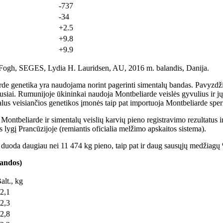
-737
-34
+2.5
+9.8
+9.9
 Fogh, SEGES, Lydia H. Lauridsen, AU, 2016 m. balandis, Danija.
arde genetika yra naudojama norint pagerinti simentalų bandas. Pavyzdžiu
iai. Rumunijoje ūkininkai naudoja Montbeliarde veislės gyvulius ir jų 
ntalus veisiančios genetikos įmonės taip pat importuoja Montbeliarde spe
ų Montbeliarde ir simentalų veislių karvių pieno registravimo rezultatus 
 lygį Prancūzijoje (remiantis oficialia melžimo apskaitos sistema).
 duoda daugiau nei 11 474 kg pieno, taip pat ir daug sausųjų medžiagų %
bandos)
alt., kg
2,1
2,3
2,8