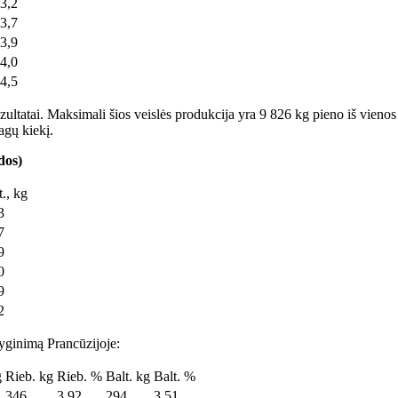
3,2
3,7
3,9
4,0
4,5
zultatai. Maksimali šios veislės produkcija yra 9 826 kg pieno iš vienos 
agų kiekį.
dos)
t., kg
3
7
9
0
9
2
lyginimą Prancūzijoje:
g
Rieb. kg
Rieb. %
Balt. kg
Balt. %
346
3,92
294
3,51