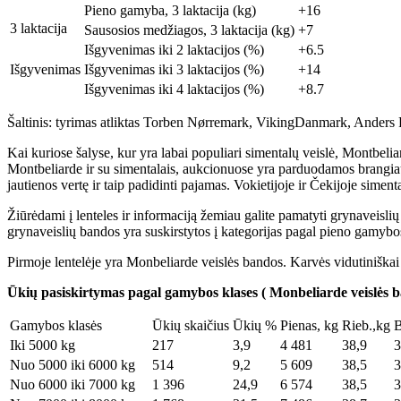
Pieno gamyba, 3 laktacija (kg)
+16
3 laktacija
Sausosios medžiagos, 3 laktacija (kg)
+7
Išgyvenimas iki 2 laktacijos (%)
+6.5
Išgyvenimas
Išgyvenimas iki 3 laktacijos (%)
+14
Išgyvenimas iki 4 laktacijos (%)
+8.7
Šaltinis: tyrimas atliktas Torben Nørremark, VikingDanmark, Anders
Kai kuriose šalyse, kur yra labai populiari simentalų veislė, Montbeli
Montbeliarde ir su simentalais, aukcionuose yra parduodamos brangiaus
jautienos vertę ir taip padidinti pajamas. Vokietijoje ir Čekijoje sime
Žiūrėdami į lenteles ir informaciją žemiau galite pamatyti grynaveisli
grynaveislių bandos yra suskirstytos į kategorijas pagal pieno gamybos
Pirmoje lentelėje yra Monbeliarde veislės bandos. Karvės vidutiniškai
Ūkių pasiskirtymas pagal gamybos klases
(
Monbeliarde veislės 
Gamybos klasės
Ūkių skaičius
Ūkių %
Pienas, kg
Rieb.,kg
B
Iki 5000 kg
217
3,9
4 481
38,9
3
Nuo 5000 iki 6000 kg
514
9,2
5 609
38,5
3
Nuo 6000 iki 7000 kg
1 396
24,9
6 574
38,5
3