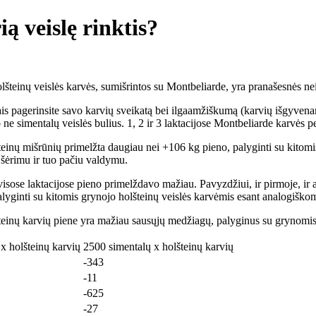
ą veislę rinktis?
šteinų veislės karvės, sumišrintos su Montbeliarde, yra pranašesnės nei 
s pagerinsite savo karvių sveikatą bei ilgaamžiškumą (karvių išgyvenamu
o ne simentalų veislės bulius. 1, 2 ir 3 laktacijose Montbeliarde karvės 
teinų mišrūnių primelžta daugiau nei +106 kg pieno, palyginti su kitomi
u šėrimu ir tuo pačiu valdymu.
visose laktacijose pieno primelždavo mažiau. Pavyzdžiui, ir pirmoje, ir a
lyginti su kitomis grynojo holšteinų veislės karvėmis esant analogiško
olšteinų karvių piene yra mažiau sausųjų medžiagų, palyginus su grynomis
x holšteinų karvių
2500 simentalų x holšteinų karvių
-343
-11
-625
-27