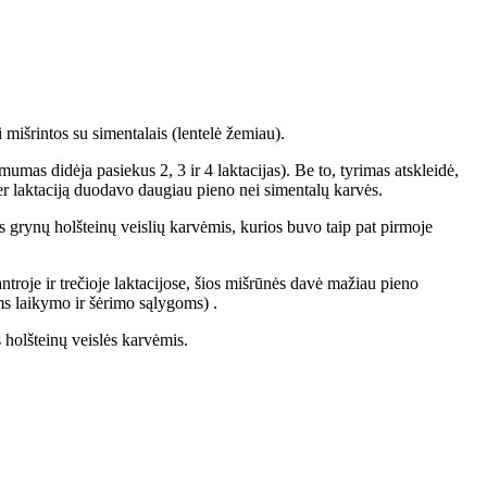
mišrintos su simentalais (lentelė žemiau).
mas didėja pasiekus 2, 3 ir 4 laktacijas). Be to, tyrimas atskleidė,
per laktaciją duodavo daugiau pieno nei simentalų karvės.
s grynų holšteinų veislių karvėmis, kurios buvo taip pat pirmoje
ntroje ir trečioje laktacijose, šios mišrūnės davė mažiau pieno
ms laikymo ir šėrimo sąlygoms) .
 holšteinų veislės karvėmis.