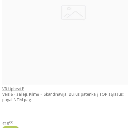
VR UpbeatP
Veislė - žalieji. Kilmė – Skandinavija. Bulius patenka į TOP sąrašus:
pagal NTM pag..
00
€18