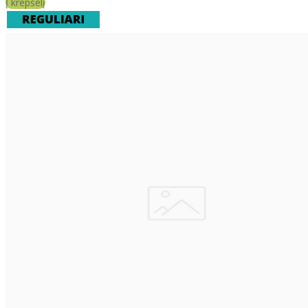
Į krepšelį