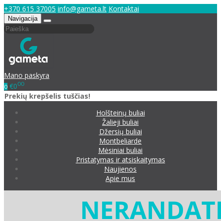
+370 615 37005
info@gameta.lt
Kontaktai
Navigacija
Mano paskyra
00
€0
0
Prekių krepšelis tuščias!
Holšteinų buliai
Žalieji buliai
Džersių buliai
Montbeliarde
Mėsiniai buliai
Pristatymas ir atsiskaitymas
Naujienos
Apie mus