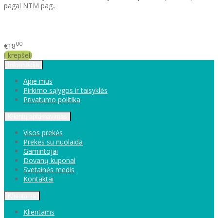
pagal NTM pag..
00
€18
Į krepšelį
Informacija
Apie mus
Pirkimo sąlygos ir taisyklės
Privatumo politika
Klientų aptarnavimas
Visos prekės
Prekės su nuolaida
Gamintojai
Dovanų kuponai
Svetainės medis
Kontaktai
Klientams
Klientams