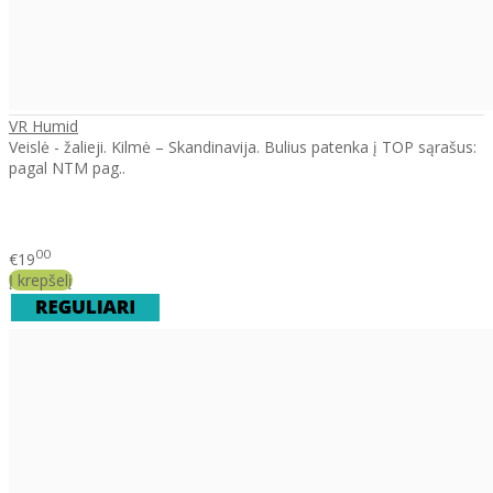
VR Humid
Veislė - žalieji. Kilmė – Skandinavija. Bulius patenka į TOP sąrašus:
pagal NTM pag..
00
€19
Į krepšelį