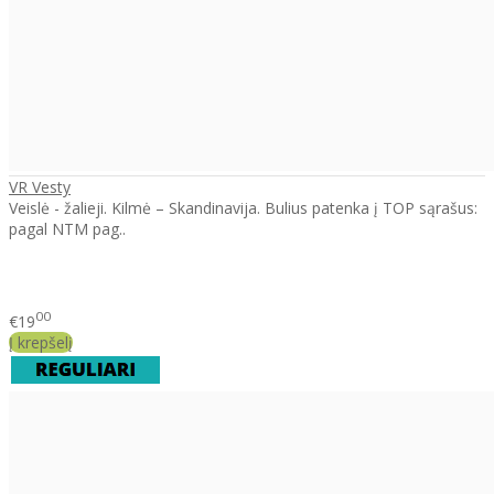
VR Vesty
Veislė - žalieji. Kilmė – Skandinavija. Bulius patenka į TOP sąrašus:
pagal NTM pag..
00
€19
Į krepšelį