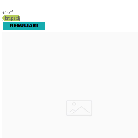
00
€16
Į krepšelį