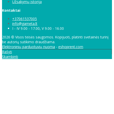
Užsakymų istorija
Kontaktai
+37061537005
info@gameta.lt
I - IV 9.00 - 17.00, V 9.00 - 16.00
2026 © Visos teisės saugomos. Kopijuoti, platinti svetainės turinį
be autorių sutikimo draudžiama.
Elektroninių parduotuvių nuoma
-
eshoprent.com
Rašyti
Skambinti