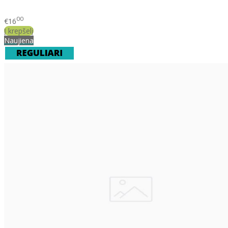
00
€16
Į krepšelį
Naujiena