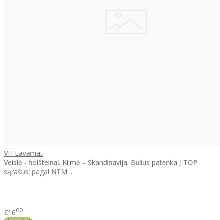
VH Lavamat
Veislė - holšteinai. Kilmė – Skandinavija. Bulius patenka į TOP
sąrašus: pagal NTM ..
00
€16