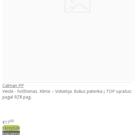
Calman PP
Veislė - holšteinas. Kilmė – Vokietija. Bulius patenka į TOP sąrašus:
pagal RZ$ pag..
00
€17
Į krepšelį
Naujiena