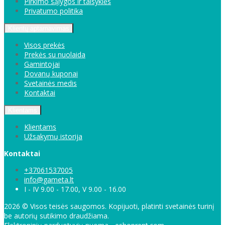
Pirkimo sąlygos ir taisyklės
Privatumo politika
Klientų aptarnavimas
Visos prekės
Prekės su nuolaida
Gamintojai
Dovanų kuponai
Svetainės medis
Kontaktai
Klientams
Klientams
Užsakymų istorija
Kontaktai
+37061537005
info@gameta.lt
I - IV 9.00 - 17.00, V 9.00 - 16.00
2026 © Visos teisės saugomos. Kopijuoti, platinti svetainės turinį
be autorių sutikimo draudžiama.