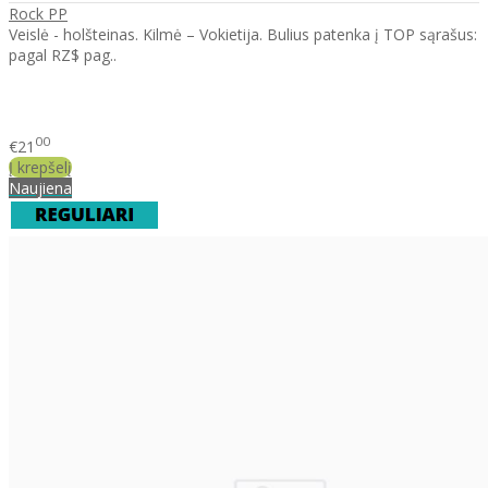
Rock PP
Veislė - holšteinas. Kilmė – Vokietija. Bulius patenka į TOP sąrašus:
pagal RZ$ pag..
00
€21
Į krepšelį
Naujiena