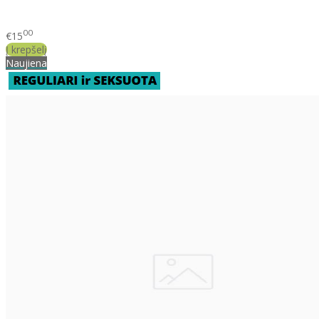
00
€15
Į krepšelį
Naujiena