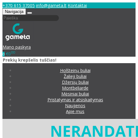
+370 615 37005
info@gameta.lt
Kontaktai
Navigacija
Mano paskyra
00
€0
0
Prekių krepšelis tuščias!
Holšteinų buliai
Žalieji buliai
Džersių buliai
Montbeliarde
Mėsiniai buliai
Pristatymas ir atsiskaitymas
Naujienos
Apie mus