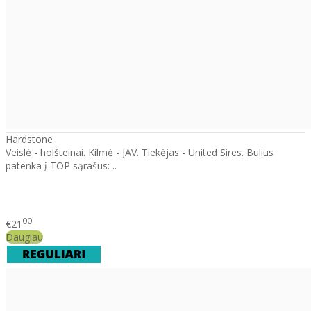
Hardstone
Veislė - holšteinai. Kilmė - JAV. Tiekėjas - United Sires. Bulius
patenka į TOP sąrašus: ..
00
€21
Daugiau