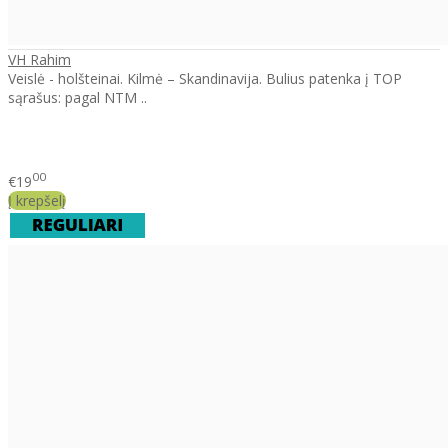
VH Rahim
Veislė - holšteinai. Kilmė – Skandinavija. Bulius patenka į TOP
sąrašus: pagal NTM ..
00
€19
Į krepšelį