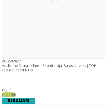
VH MerchxP
Veislė - holšteinai. Kilmė – Skandinavija. Bulius patenka į TOP
sąrašus: pagal NTM ..
00
€18
Į krepšelį