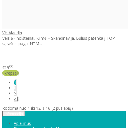
VH Aladdin
Veislė - holšteinai. Kilmė – Skandinavija. Bulius patenka į TOP
sąrašus: pagal NTM ..
00
€19
Į krepšelį
1
2
>
>|
Rodoma nuo 1 iki 12 iš 16 (2 puslapių)
Informacija
Apie mus