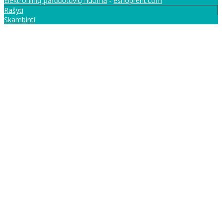
Elektroninių parduotuvių nuoma
-
eshoprent.com
Rašyti
Skambinti