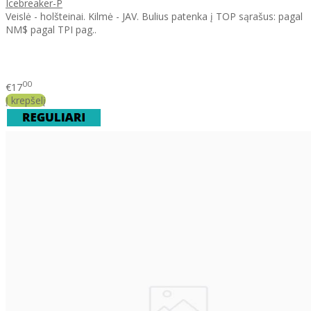
Icebreaker-P
Veislė - holšteinai. Kilmė - JAV. Bulius patenka į TOP sąrašus: pagal
NM$ pagal TPI pag..
00
€17
Į krepšelį