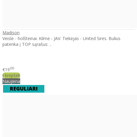
Madison
Veislė - holšteinai. Kilmė - JAV. Tiekėjas - United Sires. Bulius
patenka į TOP sąrašus: ..
00
€19
Į krepšelį
Naujiena