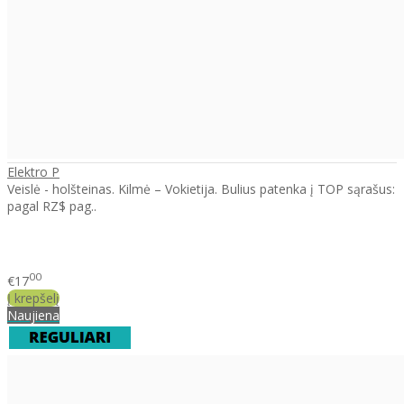
Elektro P
Veislė - holšteinas. Kilmė – Vokietija. Bulius patenka į TOP sąrašus:
pagal RZ$ pag..
00
€17
Į krepšelį
Naujiena