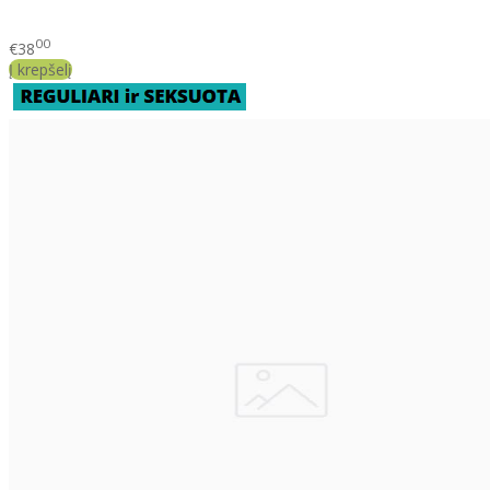
00
€38
Į krepšelį