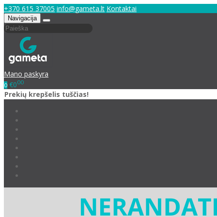
+370 615 37005
info@gameta.lt
Kontaktai
Navigacija
Mano paskyra
00
€0
0
Prekių krepšelis tuščias!