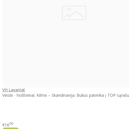
VH Lavamat
Veislė - holšteinai. Kilmė – Skandinavija. Bulius patenka į TOP sąraš
00
€16