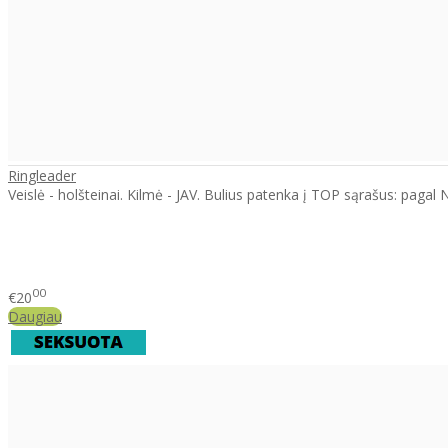
Ringleader
Veislė - holšteinai. Kilmė - JAV. Bulius patenka į TOP sąrašus: pagal
00
€20
Daugiau