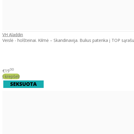
VH Aladdin
Veislė - holšteinai. Kilmė – Skandinavija. Bulius patenka į TOP sąraš
00
€19
Į krepšelį