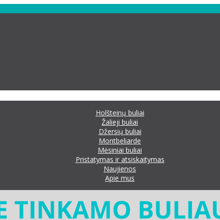
Holšteinų buliai
Žalieji buliai
Džersių buliai
Montbeliarde
Mėsiniai buliai
Pristatymas ir atsiskaitymas
Naujienos
Apie mus