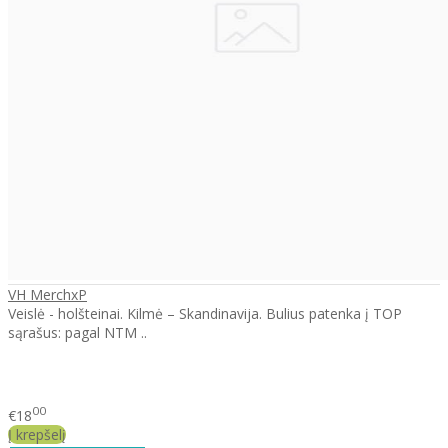
VH MerchxP
Veislė - holšteinai. Kilmė – Skandinavija. Bulius patenka į TOP
sąrašus: pagal NTM ..
00
€18
Į krepšelį