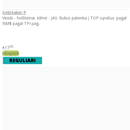
Icebreaker-P
Veislė - holšteinai. Kilmė - JAV. Bulius patenka į TOP sąrašus: pagal
NM$ pagal TPI pag..
00
€17
Į krepšelį