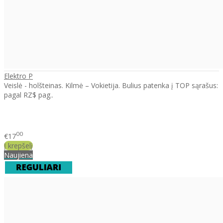
Elektro P
Veislė - holšteinas. Kilmė – Vokietija. Bulius patenka į TOP sąrašus:
pagal RZ$ pag..
00
€17
Į krepšelį
Naujiena