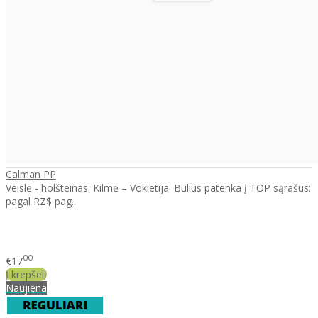
Calman PP
Veislė - holšteinas. Kilmė – Vokietija. Bulius patenka į TOP sąrašus:
pagal RZ$ pag..
00
€17
Į krepšelį
Naujiena