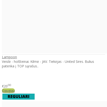
Lampoon
Veislė - holšteinai. Kilmė - JAV. Tiekėjas - United Sires. Bulius
patenka į TOP sąrašus..
00
€20
Daugiau