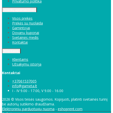
Privatumo politika
Klientų aptarnavimas
Visos prekės
Prekės su nuolaida
Gamintojai
Dovanų kuponai
Svetainės medis
Kontaktai
Klientams
Klientams
Užsakymų istorija
Kontaktai
+37061537005
info@gameta.lt
I - IV 9.00 - 17.00, V 9.00 - 16.00
2026 © Visos teisės saugomos. Kopijuoti, platinti svetainės turinį
be autorių sutikimo draudžiama.
Elektroninių parduotuvių nuoma
-
eshoprent.com