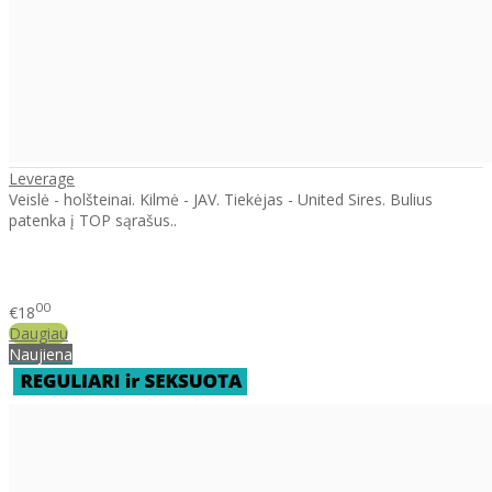
Leverage
Veislė - holšteinai. Kilmė - JAV. Tiekėjas - United Sires. Bulius
patenka į TOP sąrašus..
00
€18
Daugiau
Naujiena