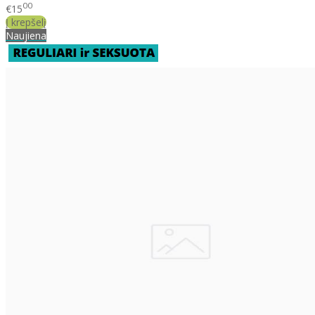
00
€15
Į krepšelį
Naujiena