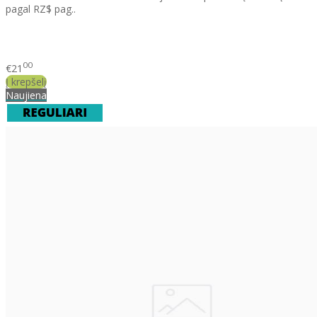
pagal RZ$ pag..
00
€21
Į krepšelį
Naujiena