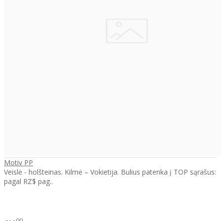
Motiv PP
Veislė - holšteinas. Kilmė – Vokietija. Bulius patenka į TOP sąrašus:
pagal RZ$ pag..
00