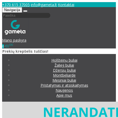
+370 615 37005
info@gameta.lt
Kontaktai
Navigacija
Mano paskyra
00
€0
0
Prekių krepšelis tuščias!
Holšteinų buliai
Žalieji buliai
Džersių buliai
Montbeliarde
Mėsiniai buliai
Pristatymas ir atsiskaitymas
Naujienos
Apie mus