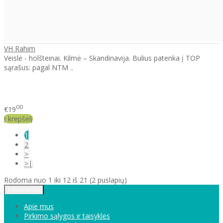
VH Rahim
Veislė - holšteinai. Kilmė – Skandinavija. Bulius patenka į TOP
sąrašus: pagal NTM ..
00
€19
Į krepšelį
1
2
>
>|
Rodoma nuo 1 iki 12 iš 21 (2 puslapių)
Informacija
Apie mus
Pirkimo sąlygos ir taisyklės