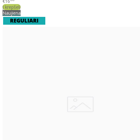
€16
Į krepšelį
Naujiena