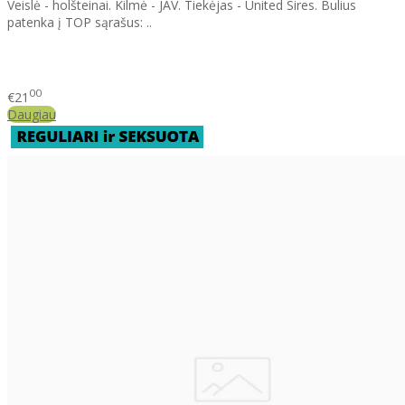
Veislė - holšteinai. Kilmė - JAV. Tiekėjas - United Sires. Bulius
patenka į TOP sąrašus: ..
00
€21
Daugiau