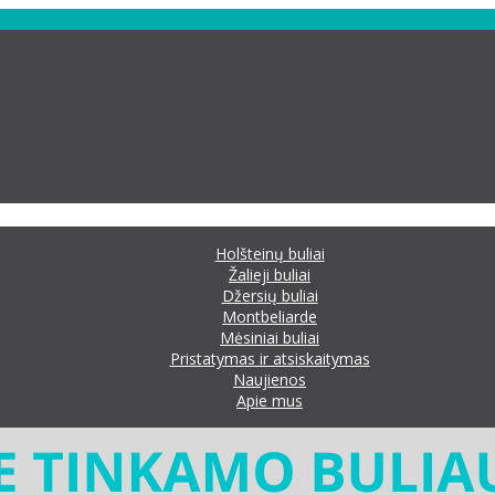
Holšteinų buliai
Žalieji buliai
Džersių buliai
Montbeliarde
Mėsiniai buliai
Pristatymas ir atsiskaitymas
Naujienos
Apie mus