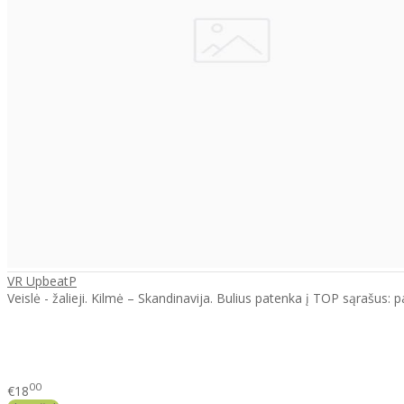
VR UpbeatP
Veislė - žalieji. Kilmė – Skandinavija. Bulius patenka į TOP sąrašus:
00
€18