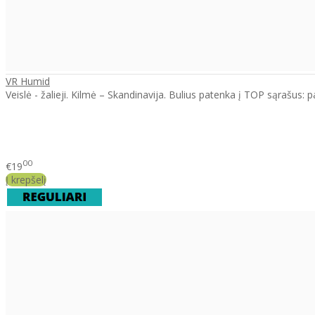
VR Humid
Veislė - žalieji. Kilmė – Skandinavija. Bulius patenka į TOP sąrašus:
00
€19
Į krepšelį