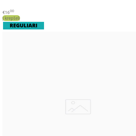
00
€16
Į krepšelį