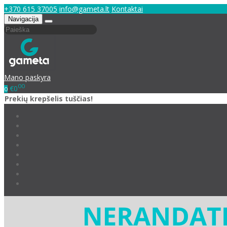
+370 615 37005
info@gameta.lt
Kontaktai
Navigacija
Mano paskyra
00
€0
0
Prekių krepšelis tuščias!